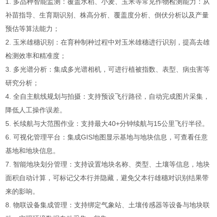
1. 多品种智能监测：覆盖水稻、小麦、玉米等常见作物检测能力：从
补苗指导、生育期识别、株高分析、覆盖度分析、倒伏分析以及产量
预估等算法能力；
2. 玉米雄穗识别：在育种制种过程中对玉米雄穗进行识别，提高去雄
检测效率和精准度；
3. 多光谱分析：集成多光谱相机，可进行植被指数、表型、病虫害等
研究分析；
4. ‌全自主航线规划与拍摄‌：支持预设飞行路径，自动完成图片采集，
降低人工操作误差‌。
5. ‌长续航与大范围作业‌：支持最大40+分钟续航与15公里飞行半径‌。
6. ‌可视化管理平台‌：集成GIS地图显示基地与地块信息，可查看任意
基地和地块信息‌。
7. ‌智能地块划分管理‌：支持设置地块名称、类型、土壤等信息，地块
面积自动计算，可标记父本行并隐藏，避免父本行雄穗对识别结果带
来的影响。
8. ‌物联设备集成管理：‌支持绑定气象站、土壤传感器等设备与地块联