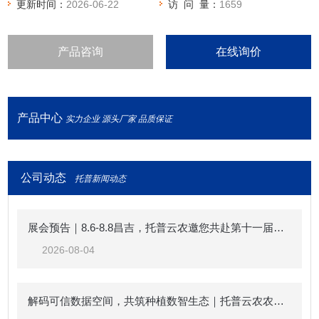
更新时间：
2026-06-22
访 问 量：
1659
产品咨询
在线询价
产品中心
实力企业 源头厂家 品质保证
公司动态
托普新闻动态
展会预告｜8.6-8.8昌吉，托普云农邀您共赴第十一届中国新疆种子展示交易会
2026-08-04
解码可信数据空间，共筑种植数智生态｜托普云农农业（种植）可信数据空间生态共建倡议