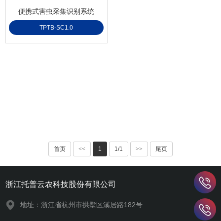
便携式害虫采集识别系统
TPTB-SC1.0
首页
<<
1
1/1
>>
尾页
浙江托普云农科技股份有限公司
地址：浙江省杭州市拱墅区溪居路182号