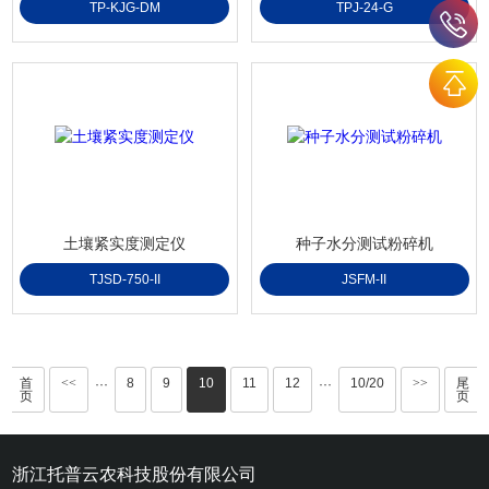
TP-KJG-DM
TPJ-24-G
土壤紧实度测定仪
种子水分测试粉碎机
TJSD-750-II
JSFM-II
首
<<
8
9
10
11
12
10/20
>>
尾
···
···
页
页
浙江托普云农科技股份有限公司