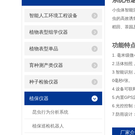
系统用
小虫体智能
智能人工环境工程设备
虫的高效诱
稻田、茶园
植物表型组学仪器
功能特
植物表型单品
1. 毫米
2.活体拍
育种测产类仪器
3.智能识
0毫秒/张。
种子检验仪器
4.设备可
5.内置G
植保仪器
6.光控控
昆虫行为分析系统
7.防雨设
植保巡检机器人
厂家介