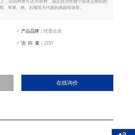
以上，识别种类可达20余种，满足趋光性微小虫体定制化的
萄、苹果、桃、石榴等为代表的果园等场景。
产品品牌：
托普云农
访 问 量：
2197
在线询价