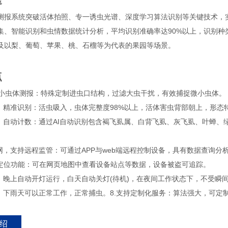
途
测报系统突破活体拍照、专一诱虫光谱、深度学习算法识别等关键技术，
集、智能识别和虫情数据统计分析，平均识别准确率达90%以上，识别种
及以梨、葡萄、苹果、桃、石榴等为代表的果园等场景。
点
级微小虫体测报：特殊定制进虫口结构，过滤大虫干扰，有效捕捉微小虫体。
照，精准识别：活虫吸入，虫体完整度98%以上，活体害虫背部朝上，形
别，自动计数：通过AI自动识别包含褐飞虱属、白背飞虱、灰飞虱、叶蝉、
联网，支持远程监管：可通过APP与web端远程控制设备，具有数据查询分
PS定位功能：可在网页地图中查看设备站点等数据，设备被盗可追踪。
制：晚上自动开灯运行，白天自动关灯(待机)，在夜间工作状态下，不受瞬
计：下雨天可以正常工作，正常捕虫。8.支持定制化服务：算法强大，可
绍