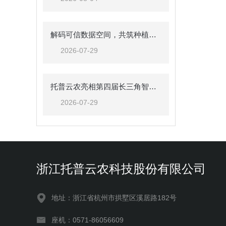
解码可信数据空间，共筑种植数智生态｜托普云农农业（种植）可信数据空间生态共建倡议
2026-07-29
托普云农亮相第四届长三角智慧农业发展大会
2026-07-29
浙江托普云农科技股份有限公司
地址：浙江省杭州市拱墅区溪居路182号
座机：0571-86056609