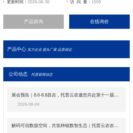
术研发、植物育种、生态科学研究及特色作物种植等领域。
更新时间：
2026-06-30
访 问 量：
1509
产品咨询
在线询价
产品中心
实力企业 源头厂家 品质保证
公司动态
托普新闻动态
展会预告｜8.6-8.8昌吉，托普云农邀您共赴第十一届中国新疆种子展示交易会
2026-08-04
解码可信数据空间，共筑种植数智生态｜托普云农农业（种植）可信数据空间生态共建倡议