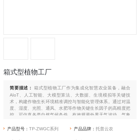
箱式型植物工厂
简要描述：
箱式型植物工厂作为集成化智慧农业装备，融合
AIoT、人工智能、大模型算法、大数据、生境模拟等关键技
术，构建作物生长环境精准调控与智能化管理体系。通过对温
度、湿度、光照、通风、水肥等作物关键生长因子的高精度把
控，可仿真各类自然气候条件，有效规避外界天气波动、气象
灾害及病虫害等外部干扰，实现箱式密闭空间内作物全年稳
定、高效、高品质生产。可满足瓜果蔬菜、菌菇、花卉、中草
产品型号：
TP-ZWGC系列
产品品牌：
托普云农
药等各类作物的培育需求，适配范围为农业科学研究、生物技