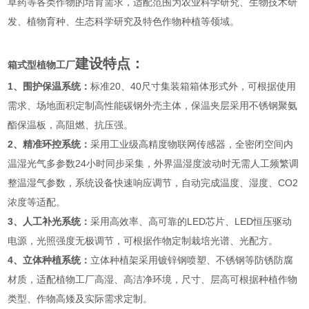
草药等各类作物的培育需求，适配范围为农业科学研究、生物技术研
发、植物育种、生态科学研究及特色作物种植等领域。
建设特点：
箱式
型
植物工厂
1、围护保温系统：
标准20、40尺寸集装箱箱体形式外，可根据使用
需求、场地面积定制高性能碳钢外壳主体，保温夹层采用不锈钢聚氨
酯保温板，高阻燃、抗压强。
2、精准环控系统：
采用工业级高精度物联网传感器，全密闭空间内
温湿光气多参数24小时同步采集，外界温湿度波动时无需人工频繁调
整温湿气参数，系统设备快速响应调节，自动完成温度、湿度、CO2
浓度等适配。
3、人工补光系统：
采用高效率、高可靠的LED芯片、LED恒压驱动
电源，光照强度无极调节，可根据作物定制栽培光谱、光配方。
4、立体种植系统：
立体种植架采用镀锌钢喷塑、不锈钢等防锈防腐
材质，适配植物工厂高湿、高洁净环境，尺寸、层高可根据种植作物
类型、作物高矮及实际需求定制。