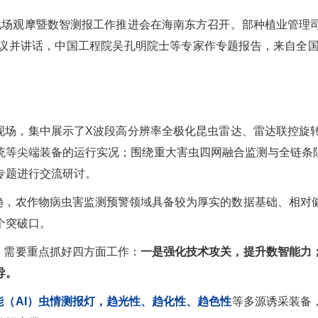
场观摩暨数智测报工作推进会在海南东方召开。部种植业管理
议并讲话，中国工程院吴孔明院士等专家作专题报告，来自全国
现场，集中展示了X波段高分辨率全极化昆虫雷达、雷达联控旋
统等尖端装备的运行实况；围绕重大害虫四网融合监测与全链条阻
专题进行交流研讨。
趋，农作物病虫害监测预警领域具备较为厚实的数据基础、相对
个突破口。
，需要重点抓好四方面工作：
一是强化技术攻关，提升数智能力
导。
能（AI）虫情测报灯，趋光性、趋化性、趋色性
等多源诱采装备