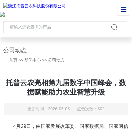
公司动态
首页
>>
新闻中心
>>
公司动态
托普云农亮相第九届数字中国峰会，数
据赋能助力农业智慧升级
更新时间：2026-05-06 点击次数：302
4月29日，由国家发展改革委、国家数据局、国家网信