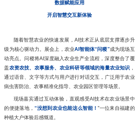
数据赋能应用
开启智慧交互新体验
随着智慧农业的快速发展，AI技术正从底层支撑逐步升
级为核心驱动力。展会上，农业
AI智能体“问稷”
成为现场互
动亮点。问稷将AI深度融入农业生产全流程，深度整合了覆
盖
农资农技、农事服务、农业科研等领域的海量农业知识
，
通过语音、文字等方式与用户进行对话交互，广泛用于农业
病虫害防治、农事精准化指导、农业园区管理等场景。
现场嘉宾通过互动体验，直观感受AI技术在农业场景中
的便捷落地，
“没想到农业也能这么智能！
”一位来自福建的
种植大户体验后感慨道。