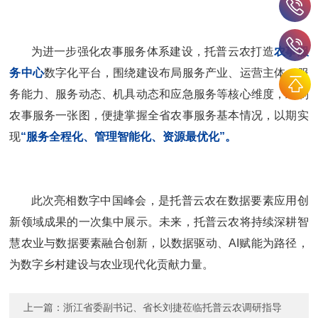
为进一步强化农事服务体系建设，托普云农打造
农事服
务中心
数字化平台，围绕建设布局服务产业、运营主体、服
务能力、服务动态、机具动态和应急服务等核心维度，绘制
农事服务一张图，便捷掌握全省农事服务基本情况，以期实
现
“服务全程化、管理智能化、资源最优化”。
此次亮相数字中国峰会，是托普云农在数据要素应用创
新领域成果的一次集中展示。未来，托普云农将持续深耕智
慧农业与数据要素融合创新，以数据驱动、AI赋能为路径，
为数字乡村建设与农业现代化贡献力量。
上一篇：
浙江省委副书记、省长刘捷莅临托普云农调研指导