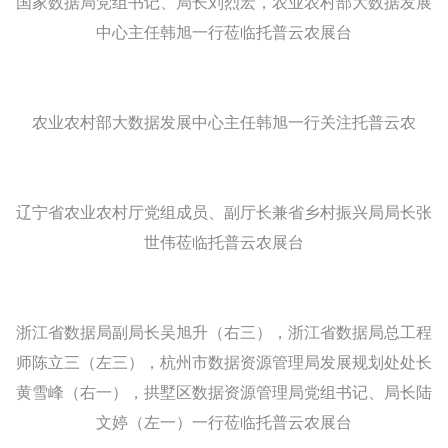
国家数据局党组书记、局长刘烈宏，农业农村部大数据发展
中心主任韩旭一行莅临托普云农展台
农业农村部大数据发展中心主任韩旭一行关注托普云农
辽宁省农业农村厅党组成员、副厅长兼省乡村振兴局局长张
世伟莅临托普云农展台
浙江省数据局副局长吴旭升（右三），浙江省数据局总工程
师陈立三（左三），杭州市数据资源管理局发展规划处处长
黄雪峰（右一），拱墅区数据资源管理局党组书记、局长陆
文婷（左一）一行莅临托普云农展台