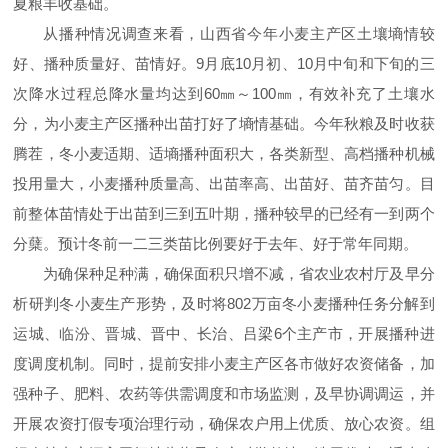
夏粮丰收基础。
从播种情况调查来看，山西省今年小麦主产区土壤墒情较
好、播种质量好、苗情好。9月底10月初、10月中旬和下旬的三
次降水过程总降水量均达到60㎜～100㎜，有效补充了土壤水
分，为小麦主产区播种出苗打好了墒情基础。今年秋粮及时收获
腾茬，冬小麦适期、适墒播种面积大，各类新型、高档播种机械
投用量大，小麦播种质量高、出苗率高、出苗好、苗齐苗匀。目
前整体苗情处于出苗到三到五叶期，播种较早的已经有一到两个
分蘖。预计冬前一二三类苗比例要好于去年、好于常年同期。
为确保种足种满，确保面积只增不减，省农业农村厅及早分
析研判冬小麦生产形势，及时将802万亩冬小麦播种任务分解到
运城、临汾、晋城、晋中、长治、吕梁6个主产市，开展播种进
度调度机制。同时，提前安排小麦主产区各市做好农资储备，加
强种子、肥料、农药等供需调度和市场监测，及早协调调运，并
开展农资打假专项治理行动，确保农户用上优质、放心农资。组